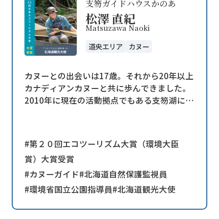
支笏ガイドハウスかのあ
松澤 直紀
Matsuzawa Naoki
道央エリア
カヌー
カヌーとの出会いは17歳。それから20年以上
カナディアンカヌーと共に歩んできました。
2010年に現在の活動拠点でもある支笏湖に移
住し、環境保全、観光振興、地域活性化とい
う3本柱で「ここでしかできないストーリー
作り」を行ってきました。
#第２０回エコツーリズム大賞（環境大臣
今後は支笏湖がさらに発展することを目指し
賞）大賞受賞
つつ、このエリアの経験を他地域の活性化の
為に役立てたいと思い活動中
#カヌーガイド
#北海道自然保護監視員
#環境省国立公園指導員
#北海道観光大使