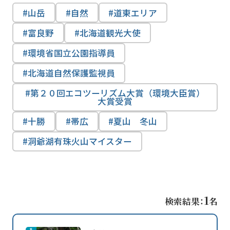
山岳
自然
道東エリア
富良野
北海道観光大使
環境省国立公園指導員
北海道自然保護監視員
第２０回エコツーリズム大賞（環境大臣賞）
大賞受賞
十勝
帯広
夏山 冬山
洞爺湖有珠火山マイスター
1
検索結果：
名